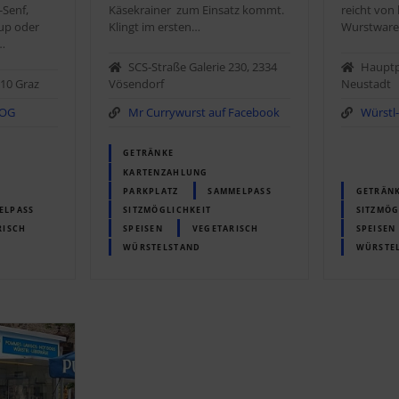
Senf,
Käsekrainer zum Einsatz kommt.
reicht von
up oder
Klingt im ersten…
Wurstware
e…
SCS-Straße Galerie 230, 2334
Hauptp
010 Graz
Vösendorf
Neustadt
DOG
Mr Currywurst auf Facebook
Würstl
GETRÄNKE
KARTENZAHLUNG
PARKPLATZ
SAMMELPASS
GETRÄN
ELPASS
SITZMÖGLICHKEIT
SITZMÖG
RISCH
SPEISEN
VEGETARISCH
SPEISEN
WÜRSTELSTAND
WÜRSTE