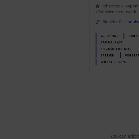
Johannes v. Nepom
2700 Wiener Neustadt
Rinaldas Facebooks
GETRÄNKE
PARK
SAMMELPASS
SITZMÖGLICHKEIT
SPEISEN
VEGETA
WÜRSTELSTAND
P
o
s
You can edit 