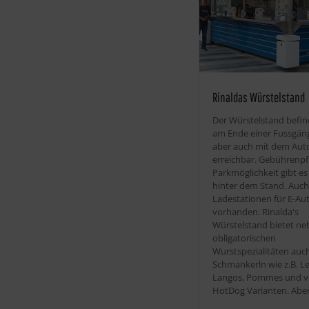
Rinaldas Würstelstand
Der Würstelstand befin
am Ende einer Fussgäng
aber auch mit dem Aut
erreichbar. Gebührenpfl
Parkmöglichkeit gibt es
hinter dem Stand. Auc
Ladestationen für E-Au
vorhanden. Rinalda's
Würstelstand bietet n
obligatorischen
Wurstspezialitäten auc
Schmankerln wie z.B. L
Langos, Pommes und v
HotDog Varianten. Abe