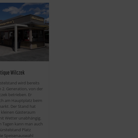
utique Wilczek
stelstand wird bereits
in 2. Generation, von der
czek betrieben. Er
ich am Hauptplatz beim
rkt. Der Stand hat
 kleinen Gästeraum
mit Wetter unabhängig.
n Tagen kann man auch
rstelstand Platz
ie Speisenauswahl