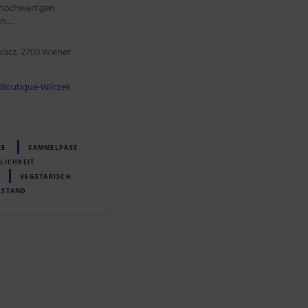
 hochwertigen
n,…
latz, 2700 Wiener
-Boutique-Wilczek
KE
SAMMELPASS
LICHKEIT
VEGETARISCH
LSTAND