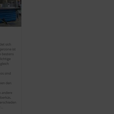
det sich
erzone ist
o bestens
ichtige
 gleich
h
tos sind
eben den
h andere
eberkäs,
erschieden
r…