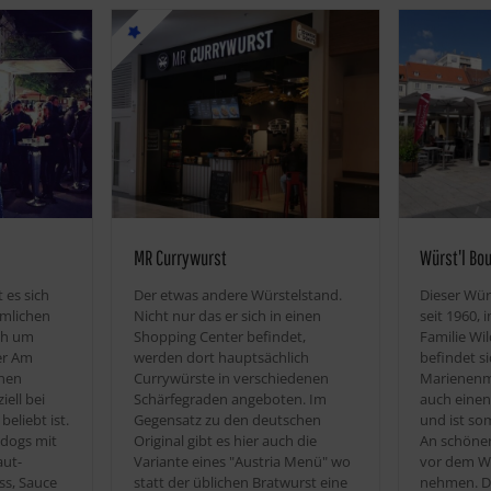
MR Currywurst
Würst'l Bo
 es sich
Der etwas andere Würstelstand.
Dieser Wür
mlichen
Nicht nur das er sich in einen
seit 1960, 
ch um
Shopping Center befindet,
Familie Wil
er Am
werden dort hauptsächlich
befindet s
inen
Currywürste in verschiedenen
Marienenma
iell bei
Schärfegraden angeboten. Im
auch einen
eliebt ist.
Gegensatz zu den deutschen
und ist so
dogs mit
Original gibt es hier auch die
An schöne
aut-
Variante eines "Austria Menü" wo
vor dem Wü
ss, Sauce
statt der üblichen Bratwurst eine
nehmen. D