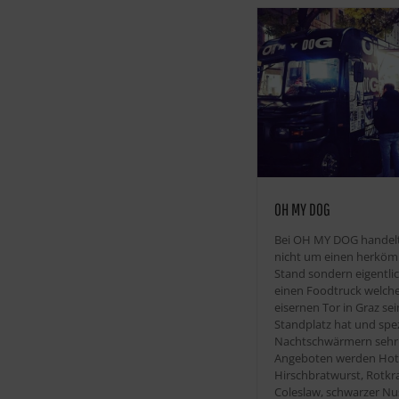
OH MY DOG
Bei OH MY DOG handelt
nicht um einen herköm
Stand sondern eigentli
einen Foodtruck welch
eisernen Tor in Graz se
Standplatz hat und spez
Nachtschwärmern sehr b
Angeboten werden Hot
Hirschbratwurst, Rotkr
Coleslaw, schwarzer Nu