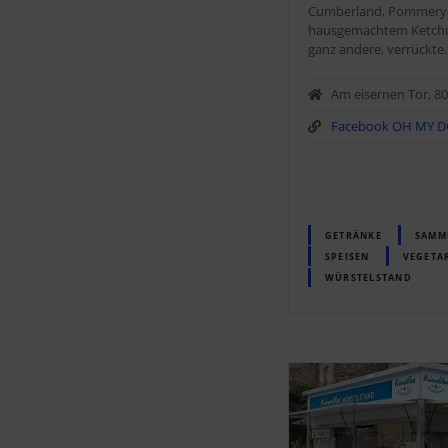
Cumberland, Pommery-
hausgemachtem Ketch
ganz andere, verrückt
Am eisernen Tor, 8
Facebook OH MY 
GETRÄNKE
SAMM
SPEISEN
VEGETA
WÜRSTELSTAND