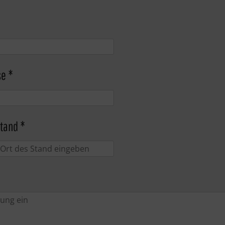
se *
tand *