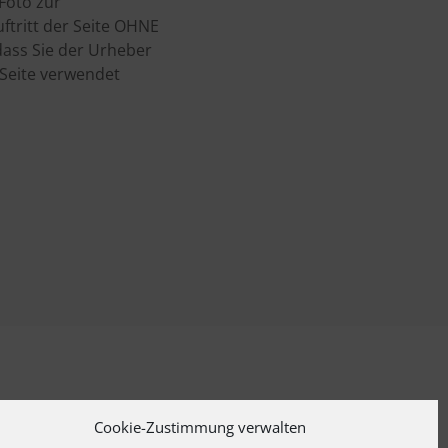
Foto zur
ftritt der Seite OHNE
ass Sie der Urheber
Seite verwendet
Cookie-Zustimmung verwalten