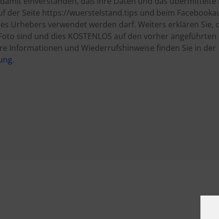
h damit einverstanden, daß Ihre Daten und das übermittelte 
uf der Seite https://wuerstelstand.tips und beim Facebookau
 Urhebers verwendet werden darf. Weiters erklären Sie, d
Foto sind und dies KOSTENLOS auf den vorher angeführten 
re Informationen und Wiederrufshinweise finden Sie in der
ung
.